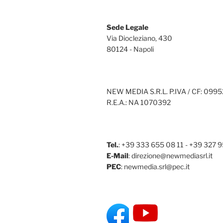
Sede Legale
Via Diocleziano, 430
80124 - Napoli
NEW MEDIA S.R.L. P.IVA / CF: 0995
R.E.A.: NA 1070392
Tel.
: +39 333 655 08 11 - +39 327 
E-Mail
: direzione@newmediasrl.it
PEC
: newmedia.srl@pec.it