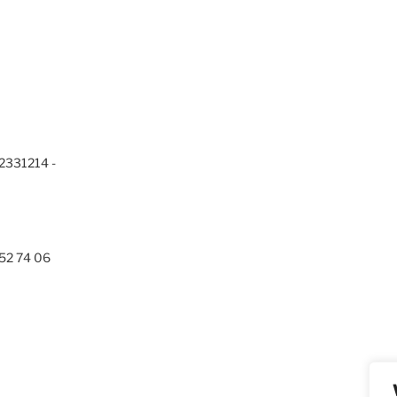
2331214 -
952 74 06