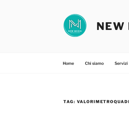
Salta
al
contenuto
NEW 
Home
Chi siamo
Servizi
TAG:
VALORIMETROQUAD