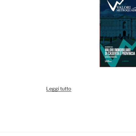
“Valori
Leggi tutto
Metroquadro
Caserta
2024”