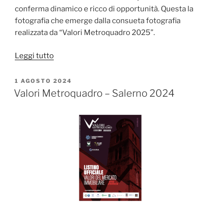
conferma dinamico e ricco di opportunità. Questa la
fotografia che emerge dalla consueta fotografia
realizzata da “Valori Metroquadro 2025”.
“Presentato
Leggi tutto
Valori
Metroquadro
PUBBLICATO
1 AGOSTO 2024
IL
Salerno
Valori Metroquadro – Salerno 2024
2025”