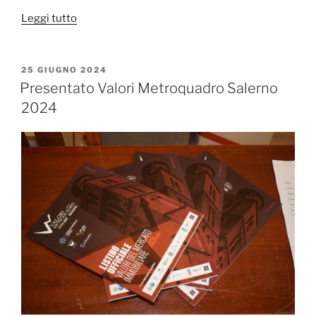
“Valori
Leggi tutto
Metroquadro
–
Salerno
PUBBLICATO
25 GIUGNO 2024
IL
2024”
Presentato Valori Metroquadro Salerno
2024