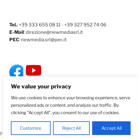
Tel.
: +39 333 655 08 11 - +39 327 952 74 06
E-Mail
: direzione@newmediasrl.it
PEC
: newmedia.srl@pec.it
We value your privacy
Segui anche Valori Metroquadro
We use cookies to enhance your browsing experience, serve
personalized ads or content, and analyze our traffic. By
clicking "Accept All", you consent to our use of cookies.
Customize
Reject All
Accept All
Proudly powered by WordPress