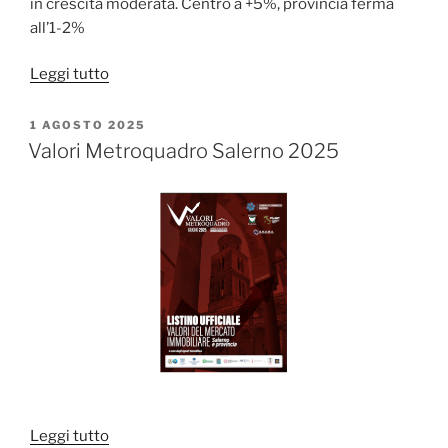
in crescita moderata. Centro a +5%, provincia ferma
all’1-2%
“Presentato
Leggi tutto
Valori
Metroquadro
PUBBLICATO
1 AGOSTO 2025
IL
Salerno
Valori Metroquadro Salerno 2025
2026”
“Valori
Leggi tutto