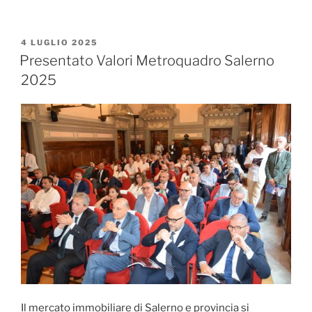
Metroquadro
Salerno
2025”
PUBBLICATO
4 LUGLIO 2025
IL
Presentato Valori Metroquadro Salerno
2025
Il mercato immobiliare di Salerno e provincia si